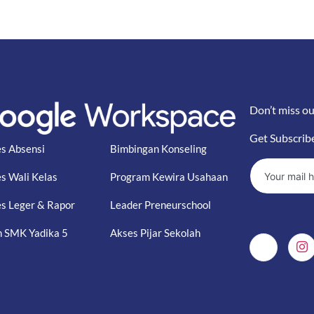
Don’t miss ou
Get Subscrib
s Absensi
Bimbingan Konseling
s Wali Kelas
Program Kewira Usahaan
s Leger & Rapor
Leader Preneurschool
 SMK Yadika 5
Akses Pijar Sekolah