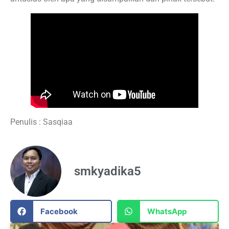
Penulis : Sasqiaa
smkyadika5
Facebook
WhatsApp