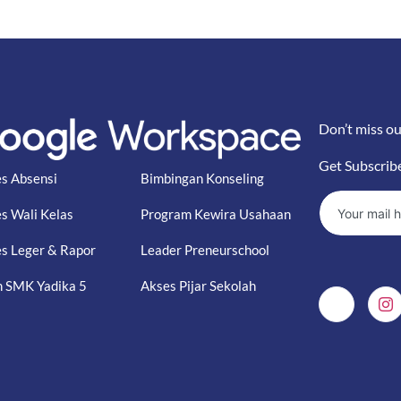
Don’t miss ou
Get Subscrib
s Absensi
Bimbingan Konseling
s Wali Kelas
Program Kewira Usahaan
s Leger & Rapor
Leader Preneurschool
 SMK Yadika 5
Akses Pijar Sekolah