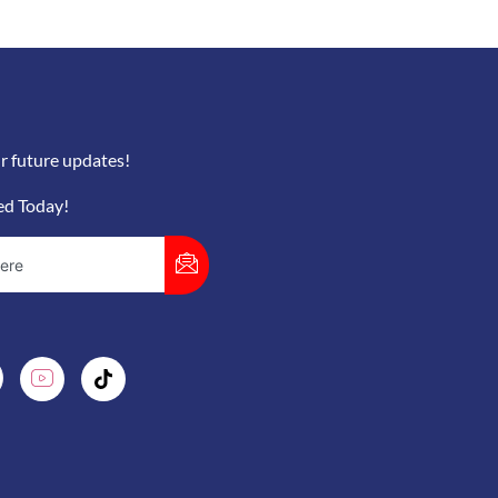
r future updates!
ed Today!