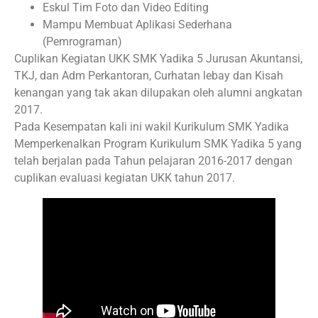
Eskul Tim Foto dan Video Editing
Mampu Membuat Aplikasi Sederhana
(Pemrograman)
Cuplikan Kegiatan UKK SMK Yadika 5 Jurusan Akuntansi,
TKJ, dan Adm Perkantoran, Curhatan lebay dan Kisah
kenangan yang tak akan dilupakan oleh alumni angkatan
2017.
Pada Kesempatan kali ini wakil Kurikulum SMK Yadika
Memperkenalkan Program Kurikulum SMK Yadika 5 yang
telah berjalan pada Tahun pelajaran 2016-2017 dengan
cuplikan evaluasi kegiatan UKK tahun 2017.