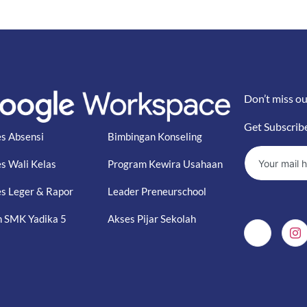
Don’t miss ou
Get Subscrib
s Absensi
Bimbingan Konseling
s Wali Kelas
Program Kewira Usahaan
s Leger & Rapor
Leader Preneurschool
 SMK Yadika 5
Akses Pijar Sekolah