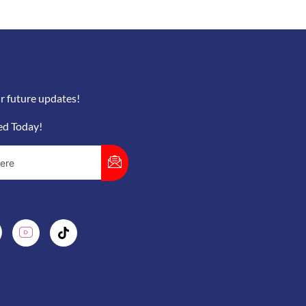
r future updates!
ed Today!