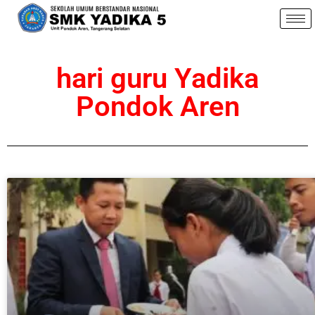
hari guru Yadika
Pondok Aren