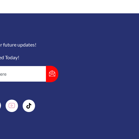
r future updates!
ed Today!