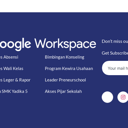
Don’t miss ou
Get Subscrib
s Absensi
Bimbingan Konseling
s Wali Kelas
Program Kewira Usahaan
s Leger & Rapor
Leader Preneurschool
 SMK Yadika 5
Akses Pijar Sekolah