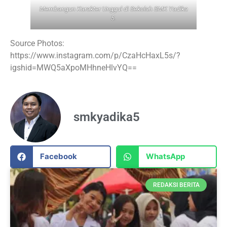
Membangun Karakter Unggul di Sekolah SMK Yadika
5
.
Source Photos:
https://www.instagram.com/p/CzaHcHaxL5s/?
igshid=MWQ5aXpoMHhneHlvYQ==
smkyadika5
Facebook
WhatsApp
REDAKSI BERITA