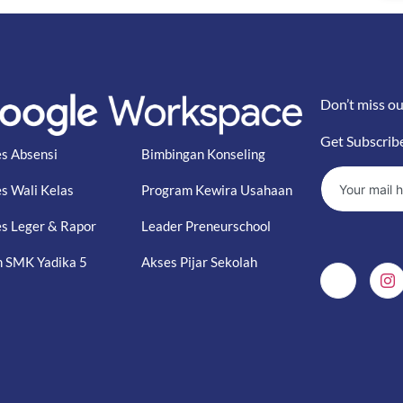
Don’t miss ou
Get Subscrib
s Absensi
Bimbingan Konseling
s Wali Kelas
Program Kewira Usahaan
s Leger & Rapor
Leader Preneurschool
 SMK Yadika 5
Akses Pijar Sekolah