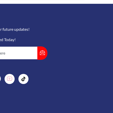
r future updates!
ed Today!