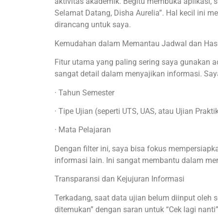
aktivitas akademik. Begitu membuka aplikasi, 
Selamat Datang, Disha Aurelia”. Hal kecil ini 
dirancang untuk saya.
Kemudahan dalam Memantau Jadwal dan Hasil
Fitur utama yang paling sering saya gunakan ad
sangat detail dalam menyajikan informasi. Saya
· Tahun Semester
· Tipe Ujian (seperti UTS, UAS, atau Ujian Prakti
· Mata Pelajaran
Dengan filter ini, saya bisa fokus mempersiapk
informasi lain. Ini sangat membantu dalam meny
Transparansi dan Kejujuran Informasi
Terkadang, saat data ujian belum diinput oleh 
ditemukan” dengan saran untuk “Cek lagi nanti”