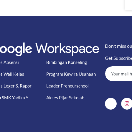
Don’t miss ou
Get Subscrib
s Absensi
Bimbingan Konseling
s Wali Kelas
Program Kewira Usahaan
s Leger & Rapor
Leader Preneurschool
 SMK Yadika 5
Akses Pijar Sekolah