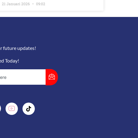
21 Januari 2026
09:02
r future updates!
ed Today!