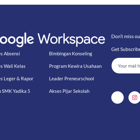
Don’t miss ou
Get Subscrib
s Absensi
Bimbingan Konseling
s Wali Kelas
Program Kewira Usahaan
s Leger & Rapor
Leader Preneurschool
 SMK Yadika 5
Akses Pijar Sekolah