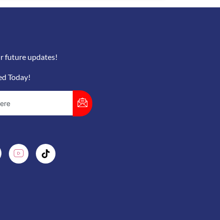
r future updates!
ed Today!