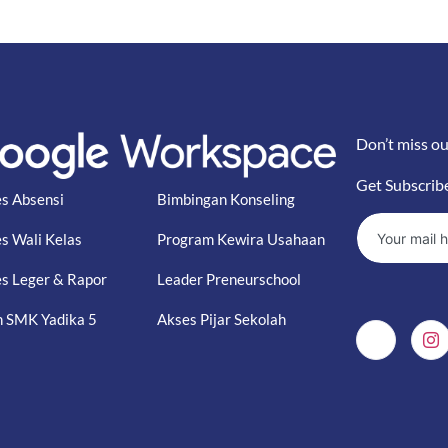
Don’t miss ou
Get Subscrib
s Absensi
Bimbingan Konseling
s Wali Kelas
Program Kewira Usahaan
s Leger & Rapor
Leader Preneurschool
 SMK Yadika 5
Akses Pijar Sekolah