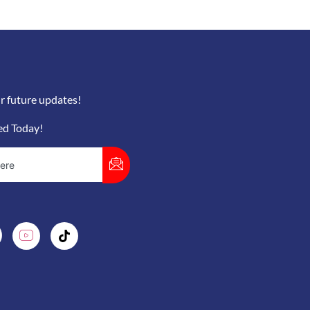
r future updates!
ed Today!