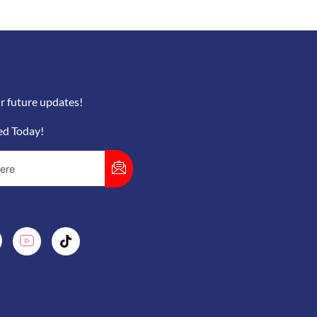
r future updates!
ed Today!