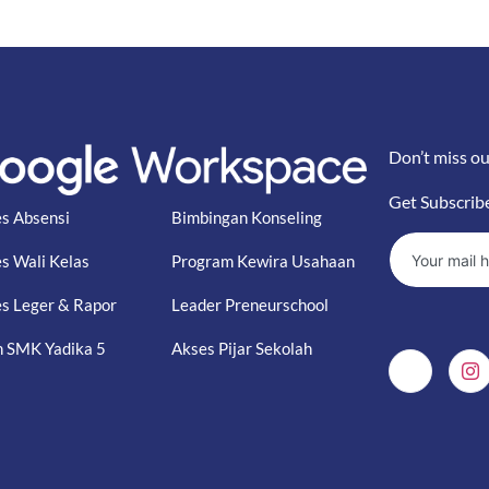
Don’t miss ou
Get Subscrib
s Absensi
Bimbingan Konseling
s Wali Kelas
Program Kewira Usahaan
s Leger & Rapor
Leader Preneurschool
 SMK Yadika 5
Akses Pijar Sekolah