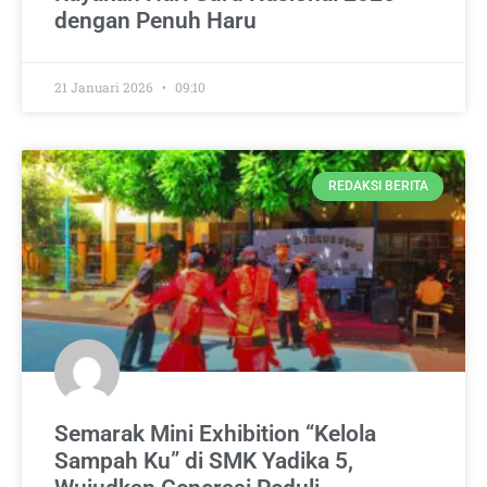
dengan Penuh Haru
21 Januari 2026
09:10
REDAKSI BERITA
Semarak Mini Exhibition “Kelola
Sampah Ku” di SMK Yadika 5,